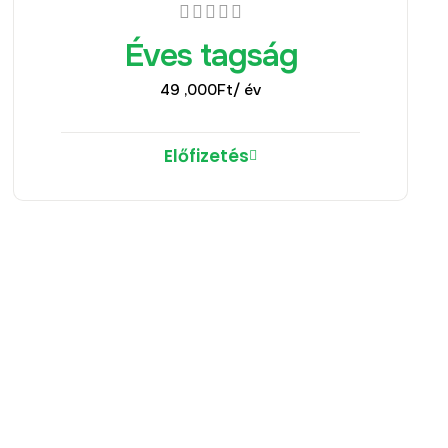
Éves tagság
49 ,000
Ft
/ év
Előfizetés