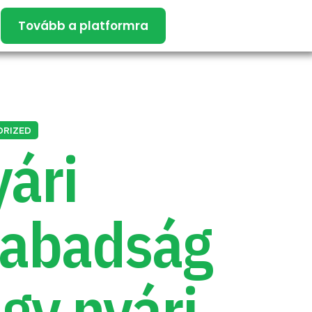
Tovább a platformra
ORIZED
ári
zabadság
gy nyári