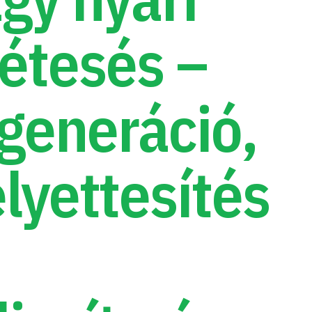
étesés –
generáció,
lyettesítés