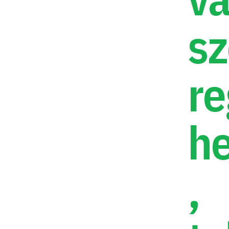
sz
re
he
,