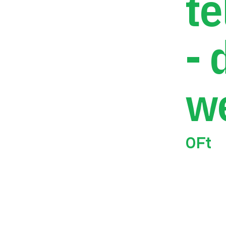
te
- 
w
0
Ft