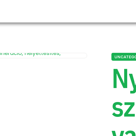
UNCATEG
Ny
s
va