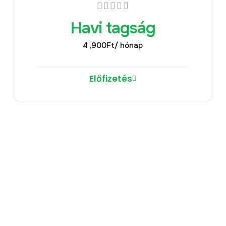
Havi tagság
4 ,900
Ft
/ hónap
Előfizetés