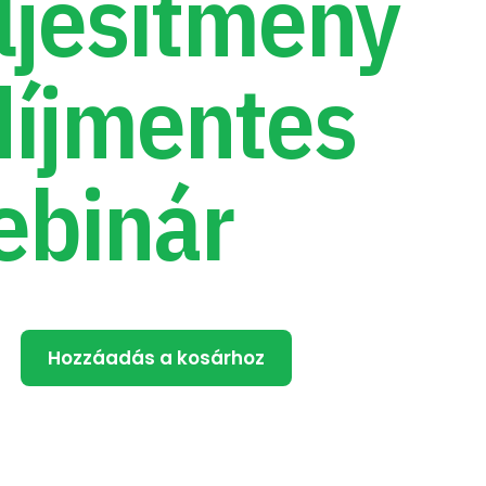
ljesítmény
díjmentes
ebinár
Hozzáadás a kosárhoz