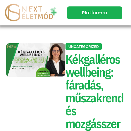
Platformra
UNCATEGORIZED
Kékgalléros
wellbeing:
fáradás,
műszakrend
és
mozgásszer