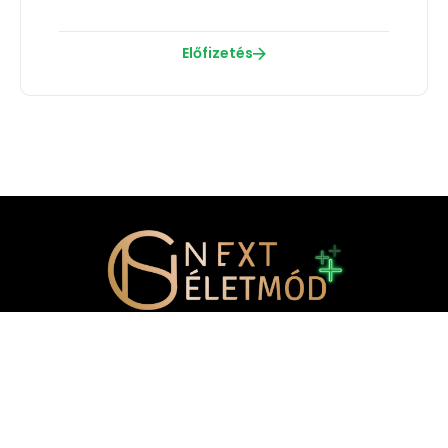
Előfizetés
Elérhetőségek
info@nexteletmod.com
E-mail cím:
+36 70 361 9690
Telefonszám: