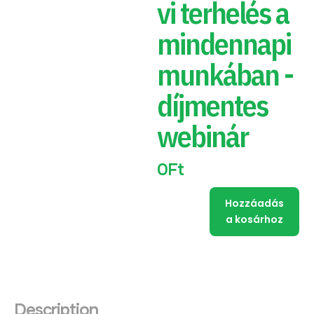
vi terhelés a
mindennapi
munkában -
díjmentes
webinár
0
Ft
Hozzáadás
a kosárhoz
Description